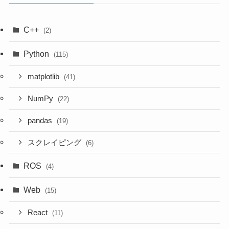
C++
(2)
Python
(115)
matplotlib
(41)
NumPy
(22)
pandas
(19)
スクレイピング
(6)
ROS
(4)
Web
(15)
React
(11)