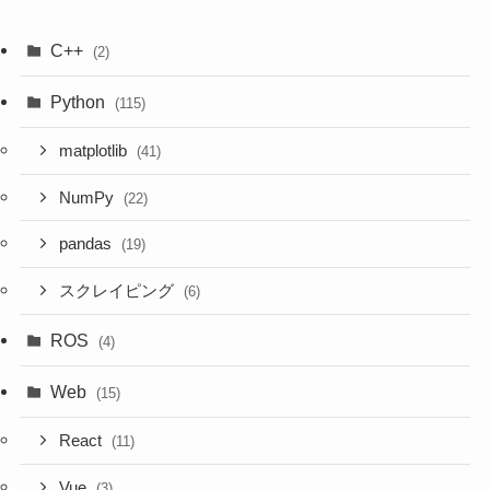
C++
(2)
Python
(115)
matplotlib
(41)
NumPy
(22)
pandas
(19)
スクレイピング
(6)
ROS
(4)
Web
(15)
React
(11)
Vue
(3)