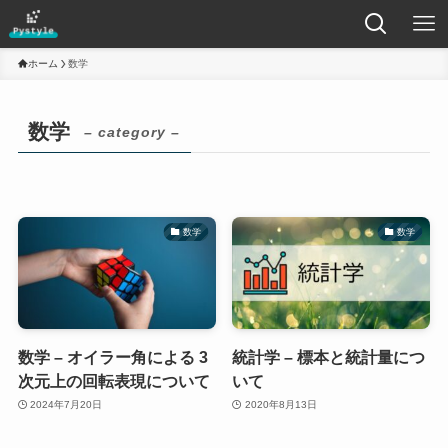
ホーム
数学
数学
– category –
数学
数学
数学 – オイラー角による 3
統計学 – 標本と統計量につ
次元上の回転表現について
いて
2024年7月20日
2020年8月13日