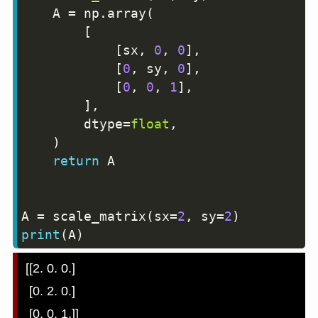
    A 
=
 np
.
array
(
[
[
sx
,
0
,
0
]
,
[
0
,
 sy
,
0
]
,
[
0
,
0
,
1
]
,
]
,
        dtype
=
float
,
)
return
 A

A 
=
 scale_matrix
(
sx
=
2
,
 sy
=
2
)
print
(
A
)
[[2. 0. 0.]

 [0. 2. 0.]
