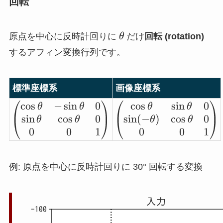
回転
\theta
原点を中心に反時計回りに
θ
だけ
回転 (rotation)
するアフィン変換行列です。
標準座標系
画像座標系
c
o
s
−
s
i
n
0
c
o
s
s
i
n
0
\b
\b
θ
θ
θ
θ
s
i
n
c
o
s
0
s
i
n
(
−
)
c
o
s
0
eg
eg
θ
θ
θ
θ
0
0
1
0
0
1
in
in
{p
{p
m
m
例: 原点を中心に反時計回りに 30° 回転する変換
at
at
ri
ri
x}
x}
\c
\c