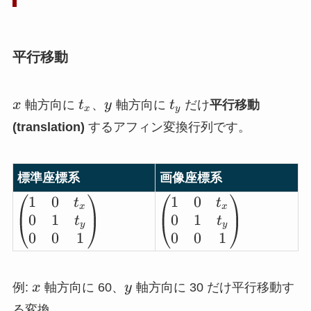
ta
t
&
a)
\c
&
平行移動
os
\c
\t
os
x
t_x
y
t_y
he
\t
x
軸方向に
t
、
y
軸方向に
t
だけ
平行移動
x
y
ta
he
(translation)
するアフィン変換行列です。
&
ta
0
&
\\
0
標準座標系
画像座標系
0
\\
1
0
1
0
\b
\b
t
t
x
x
&
0
0
1
0
1
eg
eg
t
t
y
y
0
&
0
0
1
0
0
1
in
in
&
0
{p
{p
1
&
m
m
\\
1
x
y
例:
x
軸方向に 60、
y
軸方向に 30 だけ平行移動す
at
at
\e
\\
る変換