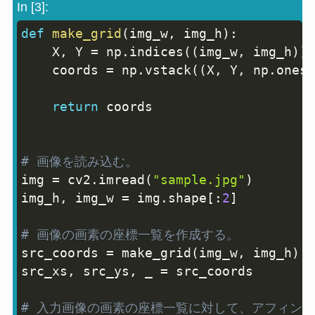
In [3]:
def
make_grid
(
img_w
,
 img_h
)
:
Copy
    X
,
 Y 
=
 np
.
indices
(
(
img_w
,
 img_h
)
)
.
    coords 
=
 np
.
vstack
(
(
X
,
 Y
,
 np
.
ones_
return
 coords

# 画像を読み込む。
img 
=
 cv2
.
imread
(
"sample.jpg"
)
img_h
,
 img_w 
=
 img
.
shape
[
:
2
]
# 画像の画素の座標一覧を作成する。
src_coords 
=
 make_grid
(
img_w
,
 img_h
)
src_xs
,
 src_ys
,
 _ 
=
 src_coords

# 入力画像の画素の座標一覧に対して、アフィン