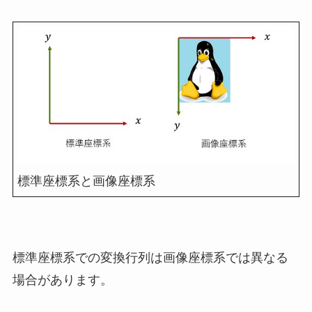
標準座標系と画像座標系
標準座標系での変換行列は画像座標系では異なる
場合があります。