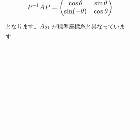
c
o
s
s
i
n
P^{-1}AP = \begin{pmat
(
)
θ
θ
−
1
=
P
A
P
s
i
n
(
−
)
c
o
s
θ
θ
A_{21}
となります。
A
が標準座標系と異なっていま
21
す。