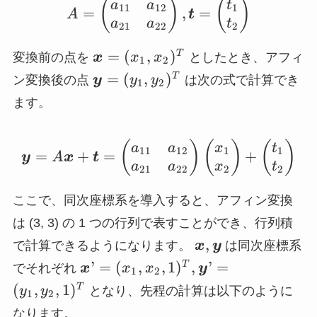
A = \begin{pmatrix} a
(
)
(
)
a
a
t
11
12
1
=
,
=
A
t
a
a
t
21
22
2
\bm{x}
=
(
,
)
T
変換前の点を
x
x
x
としたとき、アフィ
1
2
= (x_1,
\bm{y}
=
(
,
)
T
ン変換後の点
y
y
y
は次の式で計算でき
1
2
x_2)^T
= (y_1,
ます。
y_2)^T
\bm{y} = A \bm{x} + \
(
)
(
)
(
)
a
a
x
t
11
12
1
1
=
+
=
+
y
A
x
t
a
a
x
t
21
22
2
2
ここで、同次座標系を導入すると、アフィン変換
は (3, 3) の 1 つの行列で表すことができ、行列積
\bm{x},
,
で計算できるようになります。
x
y
は同次座標系
\bm{y}
\bm{x}’
’
=
(
,
,
1
)
,
’
=
T
でそれぞれ
x
x
x
y
1
2
= (x_1,
(
,
,
1
)
T
y
y
となり、先程の計算は以下のように
1
2
x_2,
なります。