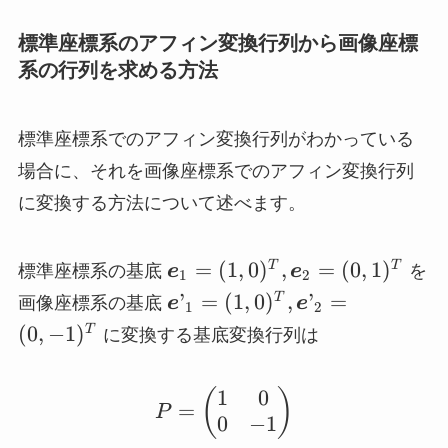
標準座標系のアフィン変換行列から画像座標
系の行列を求める方法
標準座標系でのアフィン変換行列がわかっている
場合に、それを画像座標系でのアフィン変換行列
に変換する方法について述べます。
\bm{e}_1
=
(
1
,
0
)
,
=
(
0
,
1
)
T
T
標準座標系の基底
e
e
を
1
2
= (1,
\bm{e}’_1
’
=
(
1
,
0
)
,
’
=
T
画像座標系の基底
e
e
1
2
0)^T,
= (1,
(
0
,
−
1
)
T
に変換する基底変換行列は
\bm{e}_2
0)^T,
= (0,
\bm{e}’_2
1)^T
1
0
P = \begin{pmatrix} 1
(
)
= (0,
=
P
0
−
1
-1)^T