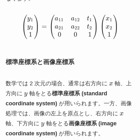
1)^T,
\bm{y}’
= (y_1,
\begin{pmatrix} y_1\\
y
a
a
t
x
1
11
12
1
1
y_2,
=
y
a
a
t
x
2
21
22
2
2
1)^T
1
0
0
1
1
標準座標系と画像座標系
x
数学では 2 次元の場合、通常は右方向に
x
軸、上
y
方向に
y
軸をとる
標準座標系 (standard
coordinate system)
が用いられます。一方、画像
x
処理では、画像の左上を原点とし、右方向に
x
y
軸、下方向に
y
軸をとる
画像座標系 (image
coordinate system)
が用いられます。