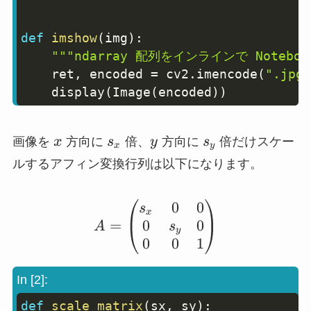
def
imshow
(
img
)
:
"""ndarray 配列をインラインで Notebo
    ret
,
 encoded 
=
 cv2
.
imencode
(
".jpg"
    display
(
Image
(
encoded
)
)
x
s_x
y
s_y
画像を
x
方向に
s
倍、
y
方向に
s
倍だけスケー
x
y
ルするアフィン変換行列は以下になります。
0
0
A = \begin{pmatrix} s
s
x
0
0
=
s
A
y
0
0
1
In [2]:
def
scale_matrix
(
sx
,
 sy
)
:
Copy