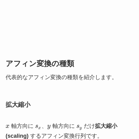
アフィン変換の種類
代表的なアフィン変換の種類を紹介します。
拡大縮小
x
s_x
y
s_y
x
軸方向に
s
、
y
軸方向に
s
だけ
拡大縮小
x
y
(scaling)
するアフィン変換行列です。