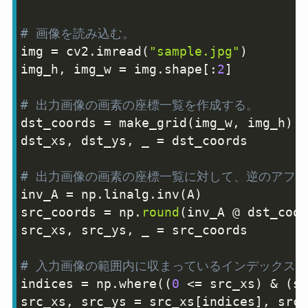
# 画像を読み込む。
img 
=
 cv2
.
imread
(
"sample.jpg"
)
img_h
,
 img_w 
=
 img
.
shape
[
:
2
]
# 出力画像の画素の座標一覧を作成する。
dst_coords 
=
 make_grid
(
img_w
,
 img_h
)
dst_xs
,
 dst_ys
,
 _ 
=
 dst_coords

# 出力画像の画素の座標一覧に対して、逆のアフ
inv_A 
=
 np
.
linalg
.
inv
(
A
)
src_coords 
=
 np
.
round
(
inv_A @ dst_coor
src_xs
,
 src_ys
,
 _ 
=
 src_coords

# 入力画像の範囲内に収まっているインデックス
indices 
=
 np
.
where
(
(
0
<=
 src_xs
)
&
(
sr
src_xs
,
 src_ys 
=
 src_xs
[
indices
]
,
 src_