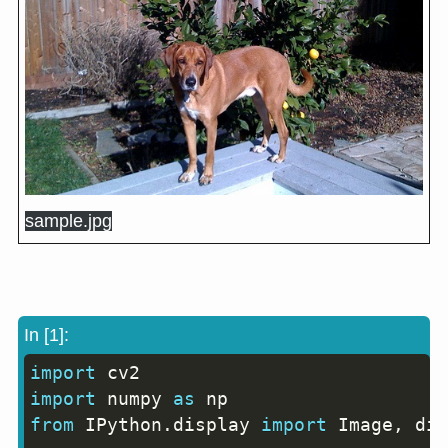
sample.jpg
In [1]:
import
Copy
import
 numpy 
as
from
 IPython
.
display 
import
 Image
,
 dis