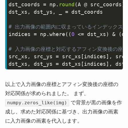
dst_coords 
=
 np
.
round
(
A @ src_coords
)
.
dst_xs
,
 dst_ys
,
 _ 
=
 dst_coords

# 出力画像の範囲内に収まっているインデックス
indices 
=
 np
.
where
(
(
0
<=
 dst_xs
)
&
(
ds
# 入力画像の座標と対応するアフィン変換後の座標
src_xs
,
 src_ys 
=
 src_xs
[
indices
]
,
 src_
dst_xs
,
 dst_ys 
=
 dst_xs
[
indices
]
,
 dst_
以上で入力画像の座標とアフィン変換後の座標の
対応関係が求められました。 まず、
で背景が黒の画像を作
numpy.zeros_like(img)
成し、求めた対応関係に基づき、出力画像の画素
に入力画像の画素を代入します。