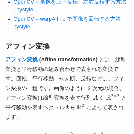
OpenCV – 画像を上下反転、左右反転する方法
| pystyle
OpenCV – warpAffine で画像を回転する方法 |
pystyle
アフィン変換
アフィン変換
(Affine transformation)
とは、線型
変換と平行移動の組み合わせで表される変換で
す。回転、平行移動、せん断、反転などはアフィ
ン変換の一種です。画像のように 2 次元の場合、
A \in
R
2
×
2
∈
アフィン変換は線型変換を表す行列
A
と
\mathbb{R}^
\bm{t} \in
R
2
∈
平行移動を表すベクトル
t
によって表され
\times 2}
\mathbb{R}^2
ます。