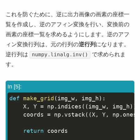
これを防ぐために、逆に出力画像の画素の座標一
覧を作成し、逆のアフィン変換を行い、変換前の
画素の座標一覧を求めるようにします。逆のアフ
ィン変換行列は、元の行列の
逆行列
になります。
逆行列は
で求められま
numpy.linalg.inv()
す。
In [5]:
def
make_grid
(
img_w
,
 img_h
)
:
Copy
    X
,
 Y 
=
 np
.
indices
(
(
img_w
,
 img_h
)
)
.
    coords 
=
 np
.
vstack
(
(
X
,
 Y
,
 np
.
ones_
return
 coords
