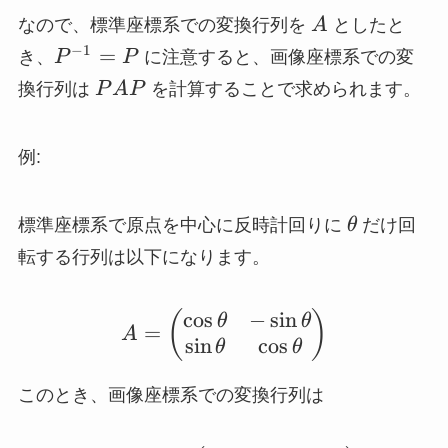
A
なので、標準座標系での変換行列を
A
としたと
P^{-1}
−
1
=
き、
P
P
に注意すると、画像座標系での変
= P
PAP
換行列は
P
A
P
を計算することで求められます。
例:
\theta
標準座標系で原点を中心に反時計回りに
θ
だけ回
転する行列は以下になります。
c
o
s
−
s
i
n
A = \begin{pmatrix} \c
(
)
θ
θ
=
A
s
i
n
c
o
s
θ
θ
このとき、画像座標系での変換行列は