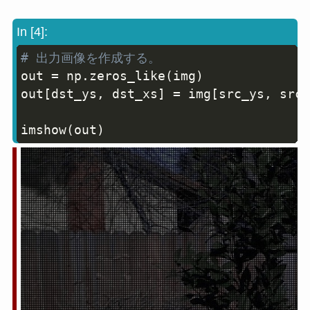
In [4]:
# 出力画像を作成する。
Copy
out 
=
 np
.
zeros_like
(
img
)
out
[
dst_ys
,
 dst_xs
]
=
 img
[
src_ys
,
 src_
imshow
(
out
)