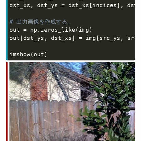
dst_xs
,
 dst_ys 
=
 dst_xs
[
indices
]
,
 dst_
# 出力画像を作成する。
out 
=
 np
.
zeros_like
(
img
)
out
[
dst_ys
,
 dst_xs
]
=
 img
[
src_ys
,
 src_
imshow
(
out
)