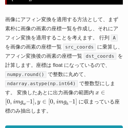
画像にアフィン変換を適用する方法として、まず
素朴に画像の画素の座標一覧を作成し、それにア
フィン変換を適用することを考えます。 行列
A
を画像の画素の座標一覧
に乗算し、
src_coords
アフィン変換後の画素の座標一覧
を
dst_coords
計算します。座標は float になっているので、
で整数に丸めて、
numpy.round()
で整数型にしま
ndarray.astype(np.int64)
x \in [0,
∈
す。 変換したあとに出力画像の範囲内
x
\textit{im
[
0
,
–1
]
,
∈
[
0
,
–1
]
img
y
img
に収まっている座
w
h
– 1], y \in [0
標のみ抽出します。
\textit{im
– 1]