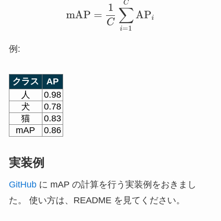
\mathrm{mAP} = \fra
C
1
∑
mAP
=
AP
i
C
=
1
i
例:
クラス
AP
人
0.98
犬
0.78
猫
0.83
mAP
0.86
実装例
GitHub
に mAP の計算を行う実装例をおきまし
た。 使い方は、README を見てください。