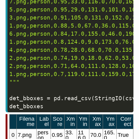
7.png,person,0.95,33.0,116.0,70.0,165.
5.png,person,0.95,29.0,131.0,101.0,160
3.png,person,0.91,105.0,131.0,152.0,17
1.png,person,0.88,5.0,67.0,36.0,115.0,
6.png,person,0.84,17.0,155.0,46.0,190.
1.png,person,0.8,124.0,9.0,173.0,76.0,
4.png,person,0.78,28.0,68.0,70.0,135.0
2.png,person,0.74,19.0,18.0,62.0,53.0,
2.png,person,0.71,64.0,111.0,128.0,169
1.png,person,0.7,119.0,111.0,159.0,178
"""
det_bboxes 
=
 pd
.
read_csv
(
StringIO
(
csv
)
det_bboxes
Filena
Lab
Sco
Xm
Ym
Xm
Ym
Corr
me
el
re
in
in
ax
ax
ect
pers
33.
11
165.
0
7.png
0.95
70.0
True
on
0
6.0
0