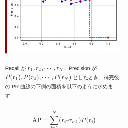
r_1,
P(r_1),
,
,
⋯
,
Recall が
r
r
r
、Precision が
1
2
N
r_2,
P(r_2),
(
)
,
(
)
,
⋯
,
(
)
P
r
P
r
P
r
としたとき、補完後
1
2
N
\cdots,
\cdots,
の PR 曲線の下側の面積を以下のように求めま
r_N
P(r_N)
す。
\mathrm{AP} = \sum_{i
N
∑
AP
=
(
–
)
(
)
r
r
P
r
–1
i
i
i
=
2