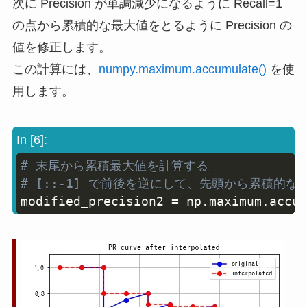
次に Precision が単調減少になるように Recall=1
の点から累積的な最大値をとるように Precision の
値を修正します。
この計算には、
numpy.maximum.accumulate()
を使
用します。
In [6]:
# 末尾から累積最大値を計算する。
Copy
# [::-1] で前後を逆にして、先頭から累積的な
modified_precision2 
=
 np
.
maximum
.
accum