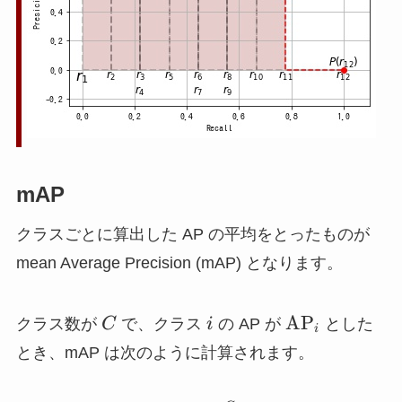
mAP
クラスごとに算出した AP の平均をとったものが
mean Average Precision (mAP) となります。
C
i
\mathrm{AP
AP
クラス数が
C
で、クラス
i
の AP が
とした
i
とき、mAP は次のように計算されます。