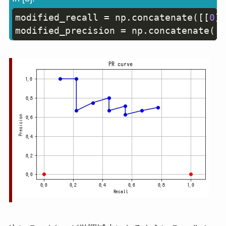
modified_recall 
=
 np
.
concatenate
(
[
[
0
]
,
Copy
modified_precision 
=
 np
.
concatenate
(
[
[