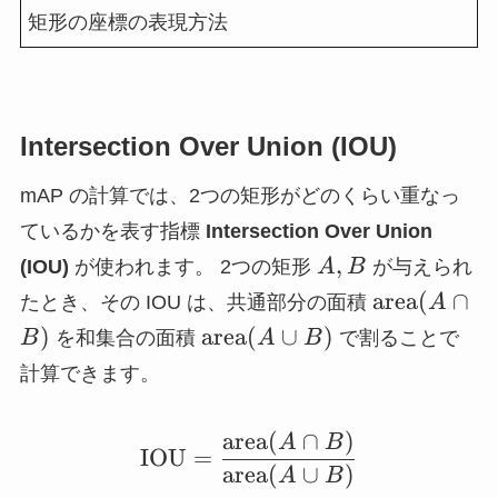
矩形の座標の表現方法
Intersection Over Union (IOU)
mAP の計算では、2つの矩形がどのくらい重なっ
ているかを表す指標
Intersection Over Union
A,
,
(IOU)
が使われます。 2つの矩形
A
B
が与えられ
B
\text{area
area
(
∩
たとき、その IOU は、共通部分の面積
A
(A \cap B)
\text{area}
)
area
(
∪
)
B
を和集合の面積
A
B
で割ることで
(A \cup B)
計算できます。
area
(
∩
)
\mathrm{IOU} = \fra
A
B
IOU
=
area
(
∪
)
A
B