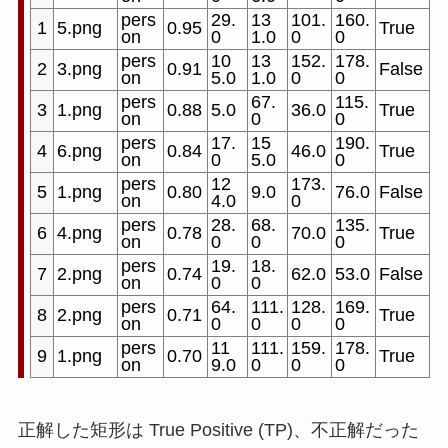
pers
29.
13
101.
160.
1
5.png
0.95
True
on
0
1.0
0
0
pers
10
13
152.
178.
2
3.png
0.91
False
on
5.0
1.0
0
0
pers
67.
115.
3
1.png
0.88
5.0
36.0
True
on
0
0
pers
17.
15
190.
4
6.png
0.84
46.0
True
on
0
5.0
0
pers
12
173.
5
1.png
0.80
9.0
76.0
False
on
4.0
0
pers
28.
68.
135.
6
4.png
0.78
70.0
True
on
0
0
0
pers
19.
18.
7
2.png
0.74
62.0
53.0
False
on
0
0
pers
64.
111.
128.
169.
8
2.png
0.71
True
on
0
0
0
0
pers
11
111.
159.
178.
9
1.png
0.70
True
on
9.0
0
0
0
正解した矩形は True Positive (TP)、不正解だった