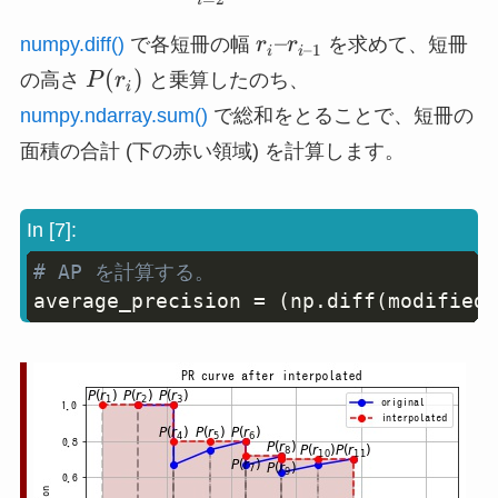
i
r_i
–
numpy.diff()
で各短冊の幅
r
r
を求めて、短冊
–1
i
i
–
P(r_i)
(
)
の高さ
P
r
と乗算したのち、
i
r_{i
numpy.ndarray.sum()
で総和をとることで、短冊の
–
面積の合計 (下の赤い領域) を計算します。
1}
In [7]:
# AP を計算する。
Copy
average_precision 
=
(
np
.
diff
(
modified_