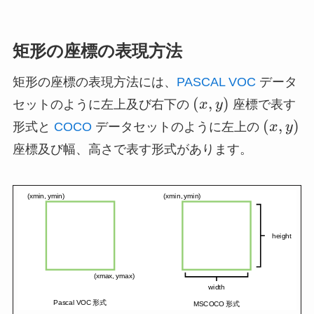
矩形の座標の表現方法
矩形の座標の表現方法には、
PASCAL VOC
データ
(x,
(
,
)
セットのように左上及び右下の
x
y
座標で表す
y)
(x,
(
,
)
形式と
COCO
データセットのように左上の
x
y
y)
座標及び幅、高さで表す形式があります。