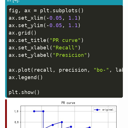
fig
,
 ax 
=
 plt
.
subplots
(
)
Copy
ax
.
set_xlim
(
-
0.05
,
1.1
)
ax
.
set_ylim
(
-
0.05
,
1.1
)
ax
.
grid
(
)
ax
.
set_title
(
"PR curve"
)
ax
.
set_xlabel
(
"Recall"
)
ax
.
set_ylabel
(
"Presicion"
)
ax
.
plot
(
recall
,
 precision
,
"bo-"
,
 labe
ax
.
legend
(
)
plt
.
show
(
)