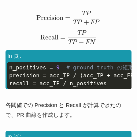
FN
TP
\mathrm{Precision} 
Precision
=
+
TP
FP
TP
\mathrm{Recall} = \
Recall
=
+
TP
FN
In [3]:
n_positives 
=
9
# ground truth の
Copy
precision 
=
 acc_TP 
/
(
acc_TP 
+
 acc_FP
)
recall 
=
 acc_TP 
/
 n_positives
各閾値での Precision と Recall が計算できたの
で、PR 曲線を作成します。
In [4]: