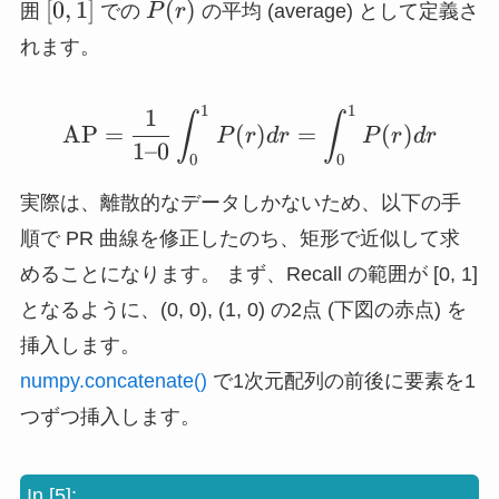
[0,
P(r)
[
0
,
1
]
(
)
囲
での
P
r
の平均 (average) として定義さ
1]
れます。
1
1
1
\mathrm{AP} = \frac{1
∫
∫
AP
=
(
)
=
(
)
P
r
d
r
P
r
d
r
1–0
0
0
実際は、離散的なデータしかないため、以下の手
順で PR 曲線を修正したのち、矩形で近似して求
めることになります。 まず、Recall の範囲が [0, 1]
となるように、(0, 0), (1, 0) の2点 (下図の赤点) を
挿入します。
numpy.concatenate()
で1次元配列の前後に要素を1
つずつ挿入します。
In [5]: