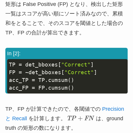
矩形は False Positive (FP) となり、検出した矩形
一覧はスコアが高い順にソート済みなので、累積
和をとることで、そのスコアを閾値とした場合の
TP、FP の合計が算出できます。
In [2]:
TP 
=
 det_bboxes
[
"Correct"
]
Copy
FP 
=
~
det_bboxes
[
"Correct"
]
acc_TP 
=
 TP
.
cumsum
(
)
acc_FP 
=
 FP
.
cumsum
(
)
TP、FP が計算できたので、各閾値での
Precision
TP
+
と Recall
を計算します。
TP
FN
は、ground
+
truth の矩形の数になります。