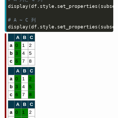
display
(
df
.
style
.
set_properties
(
subset
# A ~ C 列
display
(
df
.
style
.
set_properties
(
subset
A
B
C
a
0
1
2
b
3
4
5
c
6
7
8
A
B
C
a
0
1
2
b
3
4
5
c
6
7
8
A
B
C
a
0
1
2