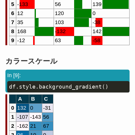
5
-133
56
139
6
12
120
0
7
35
103
-38
8
168
-132
142
9
-12
63
-58
カラースケール
In [9]:
df
.
style
.
background_gradient
(
)
Copy
A
B
C
0
132
0
-31
1
-107
-143
56
2
-162
21
67
3
96
10
0