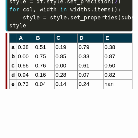
style 
=
 df
.
style
.
set_precision
(
2
)
for
 col
,
 width 
in
 widths
.
items
(
)
:
    style 
=
 style
.
set_properties
(
subse
style
A
B
C
D
E
a
0.38
0.51
0.19
0.79
0.38
b
0.00
0.75
0.85
0.33
0.87
c
0.66
0.76
0.00
0.61
0.50
d
0.94
0.16
0.28
0.07
0.82
e
0.73
0.04
0.14
0.24
nan