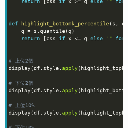
return
[
css 
if
 x 
>=
 q 
else
""
for
 
def
highlight_bottomk_percentile
(
s
,
 q
=
    q 
=
 s
.
quantile
(
q
)
return
[
css 
if
 x 
<=
 q 
else
""
for
 
# 上位2個
display
(
df
.
style
.
apply
(
highlight_topk
,
# 下位2個
display
(
df
.
style
.
apply
(
highlight_botto
# 上位10%
display
(
df
.
style
.
apply
(
highlight_topk_
# 下位10%