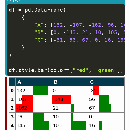
df 
=
 pd
.
DataFrame
(
Copy
{
"A"
:
[
132
,
-
107
,
-
162
,
96
,
145
"B"
:
[
0
,
-
143
,
21
,
10
,
105
,
56
"C"
:
[
-
31
,
56
,
67
,
0
,
16
,
139
,
}
)
df
.
style
.
bar
(
color
=
[
"red"
,
"green"
]
,
 a
A
B
C
0
132
0
-31
1
-107
-143
56
2
-162
21
67
3
96
10
0
4
145
105
16