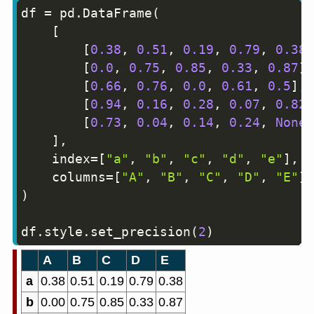
df 
=
 pd
.
DataFrame
(
Copy
[
[
0.38
,
0.51
,
0.19
,
0.79
,
0.38
]
[
0.0
,
0.75
,
0.85
,
0.33
,
0.87
]
,
[
0.66
,
0.76
,
0.0
,
0.61
,
0.5
]
,
[
0.94
,
0.16
,
0.28
,
0.07
,
0.82
]
[
0.73
,
0.04
,
0.14
,
0.24
,
None
]
]
,
    index
=
[
"a"
,
"b"
,
"c"
,
"d"
,
"e"
]
,
    columns
=
[
"A"
,
"B"
,
"C"
,
"D"
,
"E"
]
,
)
df
.
style
.
set_precision
(
2
)
A
B
C
D
E
a
0.38
0.51
0.19
0.79
0.38
b
0.00
0.75
0.85
0.33
0.87