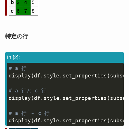
b
3
4
5
c
6
7
8
特定の行
In [2]:
# a 行
Copy
display
(
df
.
style
.
set_properties
(
subset
# a 行と c 行
display
(
df
.
style
.
set_properties
(
subset
# a 行 ～ c 行
display
(
df
.
style
.
set_properties
(
subset