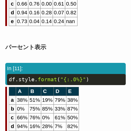
c
0.66
0.76
0.00
0.61
0.50
d
0.94
0.16
0.28
0.07
0.82
e
0.73
0.04
0.14
0.24
nan
パーセント表示
In [11]:
df
.
style
.
format
(
"{:.0%}"
)
Copy
A
B
C
D
E
a
38%
51%
19%
79%
38%
b
0%
75%
85%
33%
87%
c
66%
76%
0%
61%
50%
d
94%
16%
28%
7%
82%