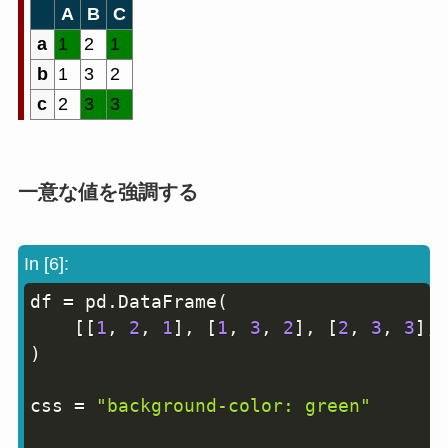
A
B
C
a
1
2
1
b
1
3
2
c
2
3
3
一意な値を強調する
In [6]:
df 
=
 pd
.
DataFrame
(
Copy
[
[
1
,
2
,
1
]
,
[
1
,
3
,
2
]
,
[
2
,
3
,
3
]
,
]
)
css 
=
"background-color: green"