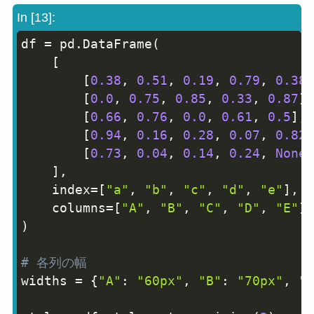
In [13]:
df 
=
 pd
.
DataFrame
(
Copy
[
[
0.38
,
0.51
,
0.19
,
0.79
,
0.38
]
[
0.0
,
0.75
,
0.85
,
0.33
,
0.87
]
,
[
0.66
,
0.76
,
0.0
,
0.61
,
0.5
]
,
[
0.94
,
0.16
,
0.28
,
0.07
,
0.82
]
[
0.73
,
0.04
,
0.14
,
0.24
,
None
]
]
,
    index
=
[
"a"
,
"b"
,
"c"
,
"d"
,
"e"
]
,
    columns
=
[
"A"
,
"B"
,
"C"
,
"D"
,
"E"
]
,
)
# 各列の幅
widths 
=
{
"A"
:
"60px"
,
"B"
:
"70px"
,
"C