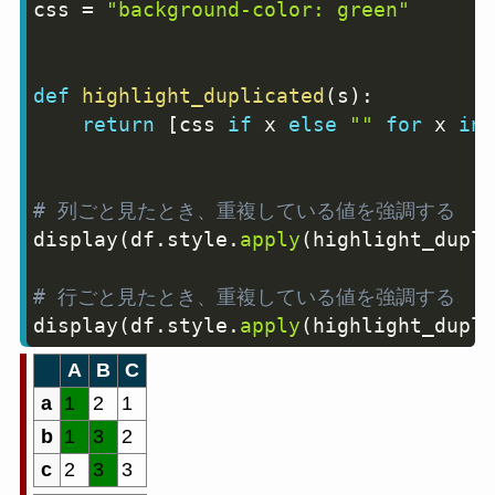
css 
=
"background-color: green"
def
highlight_duplicated
(
s
)
:
return
[
css 
if
 x 
else
""
for
 x 
in
 
# 列ごと見たとき、重複している値を強調する
display
(
df
.
style
.
apply
(
highlight_dupli
# 行ごと見たとき、重複している値を強調する
display
(
df
.
style
.
apply
(
highlight_dupli
A
B
C
a
1
2
1
b
1
3
2
c
2
3
3