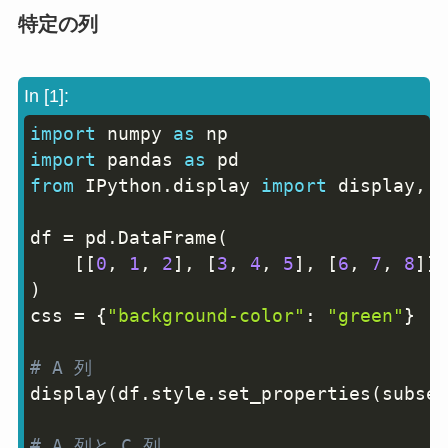
特定の列
In [1]:
import
 numpy 
as
Copy
import
 pandas 
as
from
 IPython
.
display 
import
 display
,
 H
df 
=
 pd
.
DataFrame
(
[
[
0
,
1
,
2
]
,
[
3
,
4
,
5
]
,
[
6
,
7
,
8
]
]
,
)
css 
=
{
"background-color"
:
"green"
}
# A 列
display
(
df
.
style
.
set_properties
(
subset
# A 列と C 列