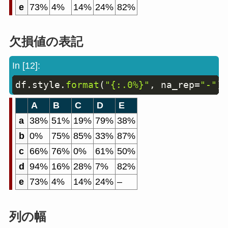
e
73%
4%
14%
24%
82%
欠損値の表記
In [12]:
df
.
style
.
format
(
"{:.0%}"
,
 na_rep
=
"-"
)
Copy
A
B
C
D
E
a
38%
51%
19%
79%
38%
b
0%
75%
85%
33%
87%
c
66%
76%
0%
61%
50%
d
94%
16%
28%
7%
82%
e
73%
4%
14%
24%
–
列の幅