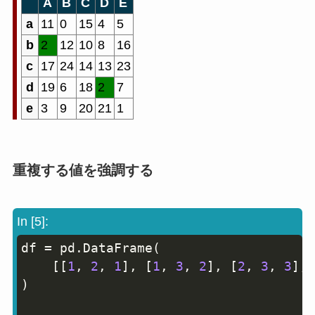
A
B
C
D
E
a
11
0
15
4
5
b
2
12
10
8
16
c
17
24
14
13
23
d
19
6
18
2
7
e
3
9
20
21
1
重複する値を強調する
In [5]:
df 
=
 pd
.
DataFrame
(
Copy
[
[
1
,
2
,
1
]
,
[
1
,
3
,
2
]
,
[
2
,
3
,
3
]
,
]
)