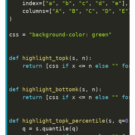
    index
=
[
"a"
,
"b"
,
"c"
,
"d"
,
"e"
]
,
    columns
=
[
"A"
,
"B"
,
"C"
,
"D"
,
"E"
]
,
)
css 
=
"background-color: green"
def
highlight_topk
(
s
,
 n
)
:
return
[
css 
if
 x 
<=
 n 
else
""
for
 
def
highlight_bottomk
(
s
,
 n
)
:
return
[
css 
if
 x 
<=
 n 
else
""
for
 
def
highlight_topk_percentile
(
s
,
 q
=
0.9
    q 
=
 s
.
quantile
(
q
)