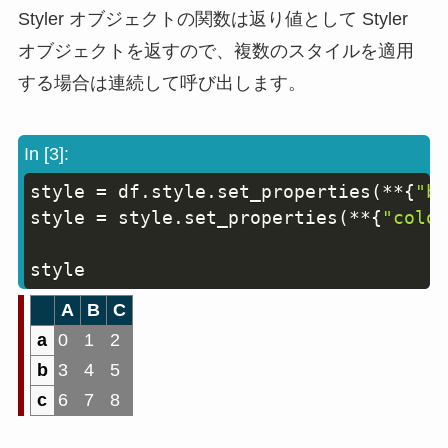
Styler オブジェクトの関数は返り値として Styler
オブジェクトを返すので、複数のスタイルを適用
する場合は連続して呼び出します。
In [3]:
style 
=
 df
.
style
.
set_properties
(
**
{
"ba
Copy
style 
=
 style
.
set_properties
(
**
{
"color
style
A
B
C
a
0
1
2
b
3
4
5
c
6
7
8