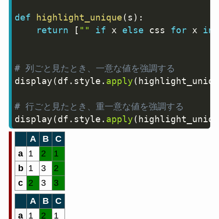
def
highlight_unique
(
s
)
:
return
[
""
if
 x 
else
 css 
for
 x 
in
 
# 列ごと見たとき、一意な値を強調する
display
(
df
.
style
.
apply
(
highlight_uniqu
# 行ごと見たとき、重一意な値を強調する
display
(
df
.
style
.
apply
(
highlight_uniqu
A
B
C
a
1
2
1
b
1
3
2
c
2
3
3
A
B
C
a
1
2
1