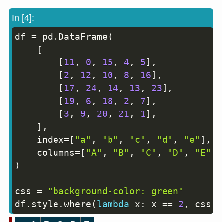
In [4]:
df 
=
 pd
.
DataFrame
(
Copy
[
[
11
,
0
,
15
,
4
,
5
]
,
[
2
,
12
,
10
,
8
,
16
]
,
[
17
,
24
,
14
,
13
,
23
]
,
[
19
,
6
,
18
,
2
,
7
]
,
[
3
,
9
,
20
,
21
,
1
]
,
]
,
    index
=
[
"a"
,
"b"
,
"c"
,
"d"
,
"e"
]
,
    columns
=
[
"A"
,
"B"
,
"C"
,
"D"
,
"E"
]
,
)
css 
=
"background-color: green"
df
.
style
.
where
(
lambda
 x
:
 x 
==
2
,
 css
,