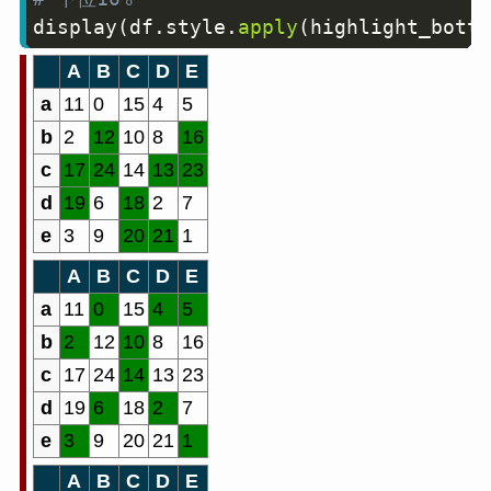
display
(
df
.
style
.
apply
(
highlight_botto
A
B
C
D
E
a
11
0
15
4
5
b
2
12
10
8
16
c
17
24
14
13
23
d
19
6
18
2
7
e
3
9
20
21
1
A
B
C
D
E
a
11
0
15
4
5
b
2
12
10
8
16
c
17
24
14
13
23
d
19
6
18
2
7
e
3
9
20
21
1
A
B
C
D
E