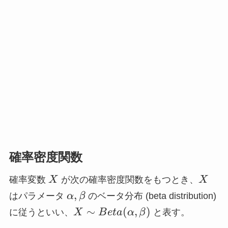
確率密度関数
X
X
確率変数
X
が次の確率密度関数をもつとき、
X
\alpha,
,
はパラメータ
α
β
のベータ分布 (beta distribution)
\beta
X \sim
∼
(
,
)
に従うといい、
X
B
e
t
a
α
β
と表す。
Beta(\alpha,