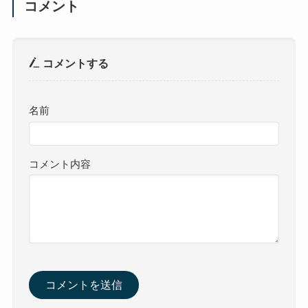
コメント
コメントする
名前
コメント内容