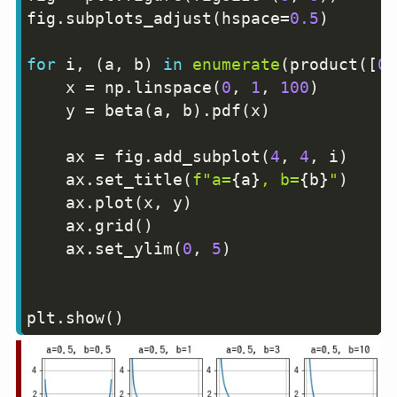
fig
.
subplots_adjust
(
hspace
=
0.5
)
for
 i
,
(
a
,
 b
)
in
enumerate
(
product
(
[
0.
    x 
=
 np
.
linspace
(
0
,
1
,
100
)
    y 
=
 beta
(
a
,
 b
)
.
pdf
(
x
)
    ax 
=
 fig
.
add_subplot
(
4
,
4
,
 i
)
    ax
.
set_title
(
f"a=
{
a
}
, b=
{
b
}
"
)
    ax
.
plot
(
x
,
 y
)
    ax
.
grid
(
)
    ax
.
set_ylim
(
0
,
5
)
plt
.
show
(
)