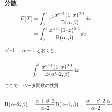
分散
1
–1
–1
(
1–
)
\begin{aligned} E[X] &
α
β
x
x
∫
2
[
]
=
E
X
x
d
x
B
(
,
)
α
β
0
1
+
1
–1
(
1–
)
α
β
x
x
∫
=
d
x
B
(
,
)
α
β
0
\alpha’
’–1
=
+
1
α
α
とおくと、
– 1 =
\alpha
1
’–1
–1
(
1–
)
\int_0^1 \frac{x^{\alp
α
β
x
x
∫
+ 1
d
x
B
(
’–2
,
)
α
β
0
ここで、ベータ関数の性質
+
–2
+
–2
α
β
α
β
α
\Beta(\alpha – 2, \bet
B
(
–2
,
)
=
B
(
–1
,
)
=
α
β
α
β
–2
–2
α
α