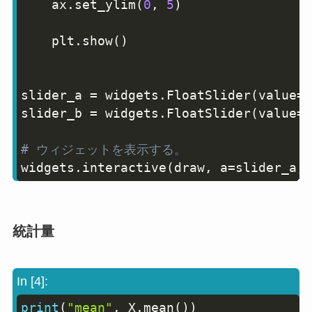
    ax
.
set_ylim
(
0
,
5
)
    plt
.
show
(
)
slider_a 
=
 widgets
.
FloatSlider
(
value
=
1
slider_b 
=
 widgets
.
FloatSlider
(
value
=
1
# ウィジェットを表示する。
widgets
.
interactive
(
draw
,
 a
=
slider_a
,
 
統計量
In [4]:
print
(
"mean"
,
 X
.
mean
(
)
)
Copy