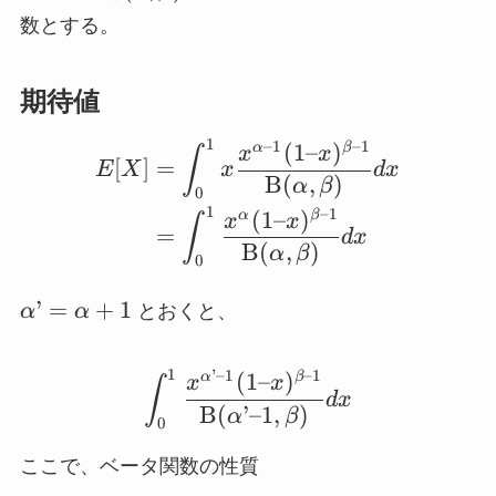
\beta)
数とする。
期待値
1
–1
–1
(
1–
)
\begin{aligned} E[X] &
α
β
x
x
∫
[
]
=
E
X
x
d
x
B
(
,
)
α
β
0
1
–1
(
1–
)
α
β
x
x
∫
=
d
x
B
(
,
)
α
β
0
\alpha’
’
=
+
1
α
α
とおくと、
=
\alpha
1
’–1
–1
(
1–
)
\int_0^1 \frac{x^{\alp
α
β
x
x
∫
+ 1
d
x
B
(
’–1
,
)
α
β
0
ここで、ベータ関数の性質