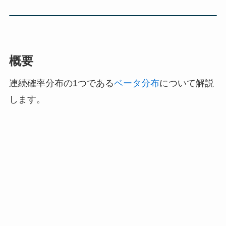
概要
連続確率分布の1つである
ベータ分布
について解説
します。