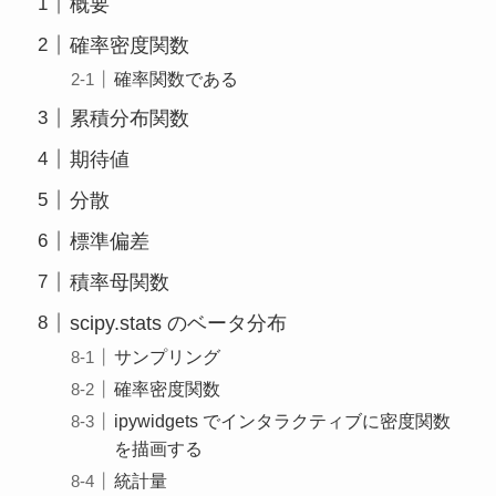
概要
確率密度関数
確率関数である
累積分布関数
期待値
分散
標準偏差
積率母関数
scipy.stats のベータ分布
サンプリング
確率密度関数
ipywidgets でインタラクティブに密度関数
を描画する
統計量