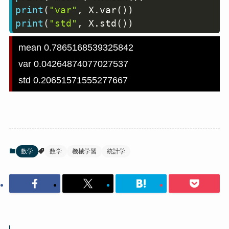
print
(
"var"
,
 X
.
var
(
)
)
print
(
"std"
,
 X
.
std
(
)
)
mean 0.7865168539325842

var 0.04264874077027537

数学
数学
機械学習
統計学