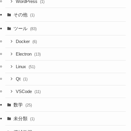
WordPress
(1)
その他
(1)
ツール
(83)
Docker
(6)
Electron
(13)
Linux
(51)
Qt
(1)
VSCode
(11)
数学
(25)
未分類
(1)