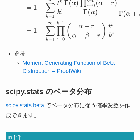
k
Γ
(
)
(
+
)
k
∏
α
α
r
t
∑
=
0
=
1
+
r
!
Γ
(
)
k
α
Γ
(
+
α
=
1
k
∞
–1
k
+
k
(
)
α
r
t
∑
∏
=
1
+
+
+
!
α
β
r
k
=
0
=
1
r
k
参考
Moment Generating Function of Beta
Distribution – ProofWiki
scipy.stats のベータ分布
scipy.stats.beta
でベータ分布に従う確率変数を作
成できます。
In [1]: