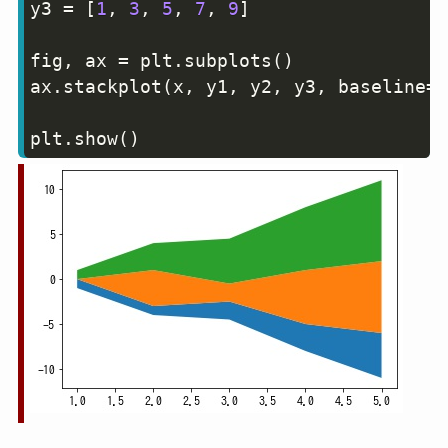
y3 
=
[
1
,
3
,
5
,
7
,
9
]
fig
,
 ax 
=
 plt
.
subplots
(
)
ax
.
stackplot
(
x
,
 y1
,
 y2
,
 y3
,
 baseline
=
"
plt
.
show
(
)