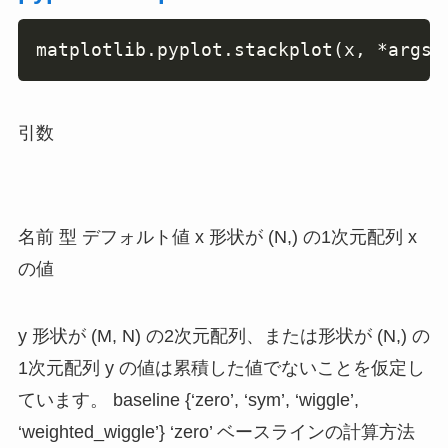
Copy
matplotlib
.
pyplot
.
stackplot
(
x
,
*
args
,
引数
名前 型 デフォルト値 x 形状が (N,) の1次元配列 x
の値
y 形状が (M, N) の2次元配列、または形状が (N,) の
1次元配列 y の値は累積した値でないことを仮定し
ています。 baseline {‘zero’, ‘sym’, ‘wiggle’,
‘weighted_wiggle’} ‘zero’ ベースラインの計算方法