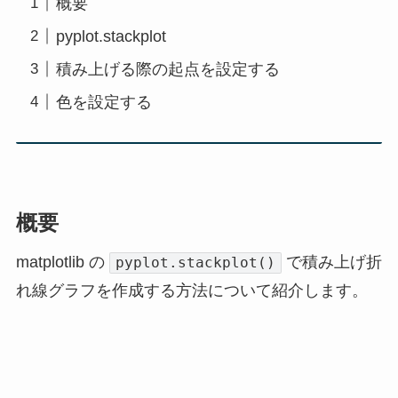
概要
pyplot.stackplot
積み上げる際の起点を設定する
色を設定する
概要
matplotlib の
で積み上げ折
pyplot.stackplot()
れ線グラフを作成する方法について紹介します。