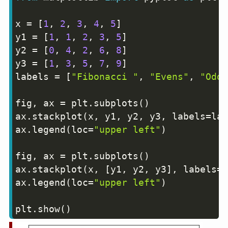
x 
=
[
1
,
2
,
3
,
4
,
5
]
y1 
=
[
1
,
1
,
2
,
3
,
5
]
y2 
=
[
0
,
4
,
2
,
6
,
8
]
y3 
=
[
1
,
3
,
5
,
7
,
9
]
labels 
=
[
"Fibonacci "
,
"Evens"
,
"Odds
fig
,
 ax 
=
 plt
.
subplots
(
)
ax
.
stackplot
(
x
,
 y1
,
 y2
,
 y3
,
 labels
=
lab
ax
.
legend
(
loc
=
"upper left"
)
fig
,
 ax 
=
 plt
.
subplots
(
)
ax
.
stackplot
(
x
,
[
y1
,
 y2
,
 y3
]
,
 labels
=
l
ax
.
legend
(
loc
=
"upper left"
)
plt
.
show
(
)