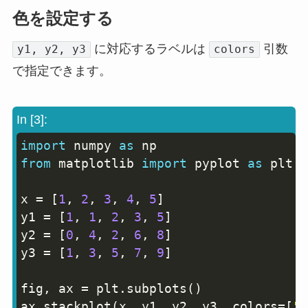
色を設定する
に対応するラベルは
引数
y1, y2, y3
colors
で指定できます。
In [3]:
import
 numpy 
as
Copy
from
 matplotlib 
import
 pyplot 
as
 plt

x 
=
[
1
,
2
,
3
,
4
,
5
]
y1 
=
[
1
,
1
,
2
,
3
,
5
]
y2 
=
[
0
,
4
,
2
,
6
,
8
]
y3 
=
[
1
,
3
,
5
,
7
,
9
]
fig
,
 ax 
=
 plt
.
subplots
(
)
ax
.
stackplot
(
x
,
 y1
,
 y2
,
 y3
,
 colors
=
[
"r