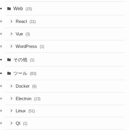
Web
(15)
React
(11)
Vue
(3)
WordPress
(1)
その他
(1)
ツール
(83)
Docker
(6)
Electron
(13)
Linux
(51)
Qt
(1)