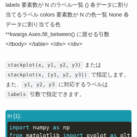
labels 要素数が N のラベル一覧 () 各データに割り
当てるラベル colors 要素数が N の色一覧 None 各
データに割り当てる色
**kwargs Axes.fill_between() に渡せる引数
</tbody> </table> </div> </div> ​
または
stackplot(x, y1, y2, y3)
で指定します。
stackplot(x, [y1, y2, y3])
また、
に対応するラベルは
y1, y2, y3
引数で指定できます。
labels
In [1]:
import
 numpy 
as
Copy
from
 matplotlib 
import
 pyplot 
as
 plt
