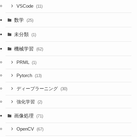
VSCode
(11)
数学
(25)
未分類
(1)
機械学習
(62)
PRML
(1)
Pytorch
(13)
ディープラーニング
(30)
強化学習
(2)
画像処理
(71)
OpenCV
(67)